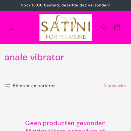
Meteen
Voor 16:00 besteld, dezelfde dag verzonden!
naar de
content
Winkelwagen
C
anale vibrator
o
l
Filteren en sorteren
0 producten
l
e
c
Geen producten gevonden
t