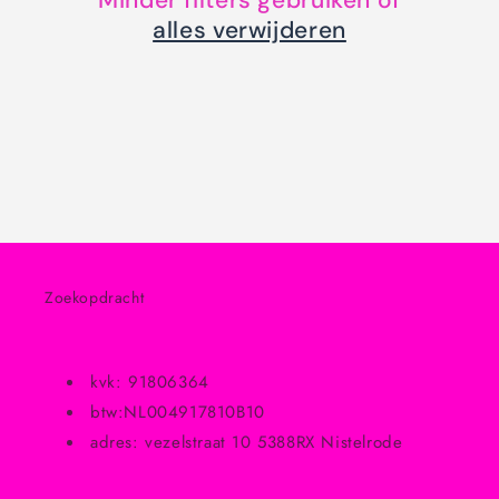
Minder filters gebruiken of
i
alles verwijderen
e
:
Zoekopdracht
kvk: 91806364
btw:NL004917810B10
adres: vezelstraat 10 5388RX Nistelrode