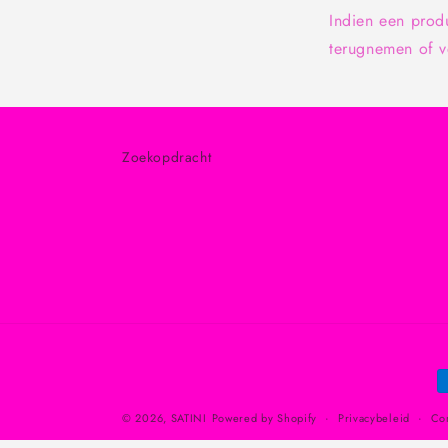
Indien een produ
terugnemen of 
Zoekopdracht
B
© 2026,
SATINI
Powered by Shopify
Privacybeleid
Co