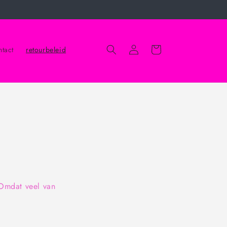
Winkelwagen
Inloggen
tact
retourbeleid
 Omdat veel van