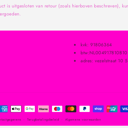
ct is uitgesloten van retour (zoals hierboven beschreven), ku
vergoeden.
kvk: 91806364
btw:NL004917810B10
adres: vezelstraat 10 
etaalmethoden
ntactgegevens
Terugbetalingsbeleid
Algemene voorwaarden