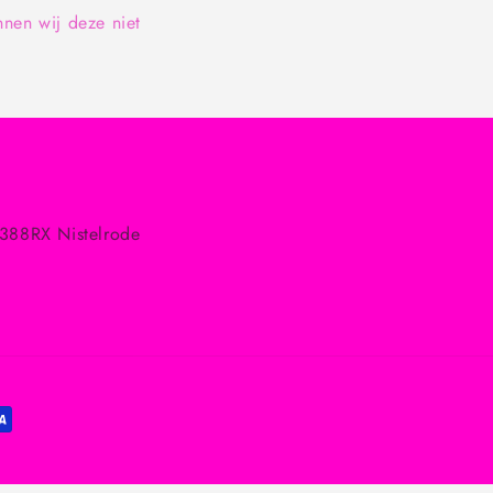
nnen wij deze niet
5388RX Nistelrode