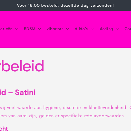
Voor 16:00 besteld, dezelfde dag verzonden!
gorieën
BDSM
vibrators
dildo's
kleding
Con
rbeleid
d – Satini
ij veel waarde aan hygiëne, discretie en klanttevredenheid.
iem van aard zijn, gelden er specifieke retourvoorwaarden.
cht