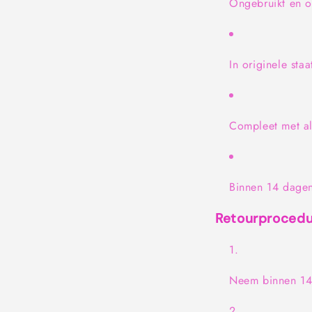
Ongebruikt en 
In originele sta
Compleet met a
Binnen 14 dagen
Retourproced
Neem binnen 14 