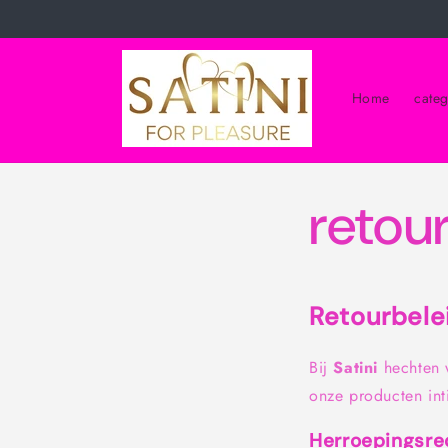
Meteen
naar de
content
Home
cate
retou
Retourbelei
Bij
Satini
hechten w
onze producten int
Herroepingsre