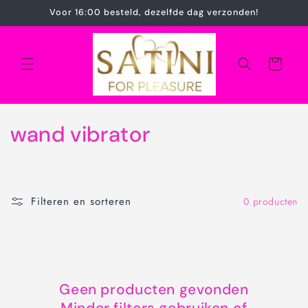
Meteen
Voor 16:00 besteld, dezelfde dag verzonden!
naar de
content
Winkelwagen
C
wand vibrator
o
l
Filteren en sorteren
0 producten
l
e
c
Geen producten gevonden
t