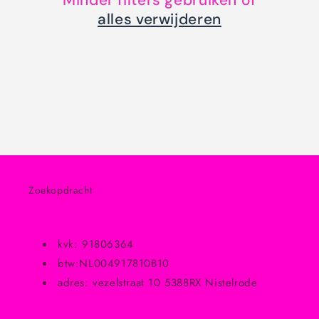
Minder filters gebruiken of
i
alles verwijderen
e
:
Zoekopdracht
kvk: 91806364
btw:NL004917810B10
adres: vezelstraat 10 5388RX Nistelrode