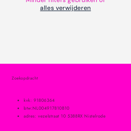
Minder filters gebruiken of
i
alles verwijderen
e
:
Zoekopdracht
kvk: 91806364
btw:NL004917810B10
adres: vezelstraat 10 5388RX Nistelrode