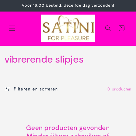
Meteen
Voor 16:00 besteld, dezelfde dag verzonden!
naar de
content
Winkelwagen
C
vibrerende slipjes
o
l
Filteren en sorteren
0 producten
l
e
c
Geen producten gevonden
t