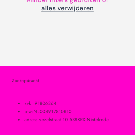
Minder filters gebruiken of
i
alles verwijderen
e
:
Zoekopdracht
kvk: 91806364
btw:NL004917810B10
adres: vezelstraat 10 5388RX Nistelrode