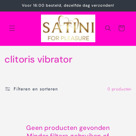
Meteen
Voor 16:00 besteld, dezelfde dag verzonden!
naar de
content
Winkelwagen
C
clitoris vibrator
o
l
Filteren en sorteren
0 producten
l
e
c
Geen producten gevonden
t