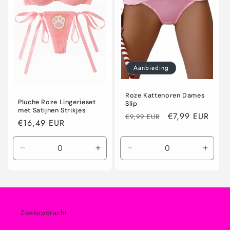
i
e
:
Aanbieding
Roze Kattenoren Dames
Pluche Roze Lingerieset
Slip
met Satijnen Strikjes
Normale
Aanbiedingsprij
€7,99 EUR
€9,99 EUR
Normale
€16,49 EUR
prijs
prijs
Aantal
Aantal
Aantal
Aanta
verlagen
verhogen
verlagen
verho
voor
voor
voor
voor
S
S
M
M
Zoekopdracht