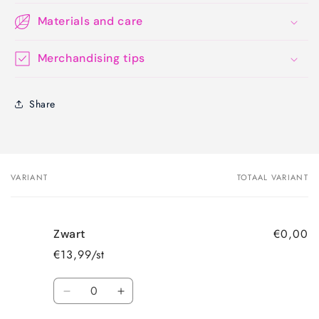
Materials and care
Merchandising tips
Share
VARIANT
TOTAAL VARIANT
Je
winkelwagen
€0,00
Zwart
€13,99/st
Aantal
Aantal
Aantal
verlagen
verhogen