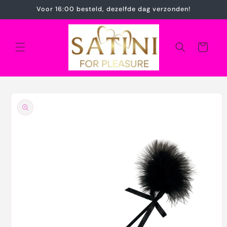
Meteen
Voor 16:00 besteld, dezelfde dag verzonden!
naar de
content
Winkelwagen
Ga direct naar
productinformatie