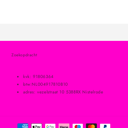
voor
voor
Zwart
Zwart
Bezig
met
laden...
Zoekopdracht
kvk: 91806364
btw:NL004917810B10
adres: vezelstraat 10 5388RX Nistelrode
Betaalmethoden