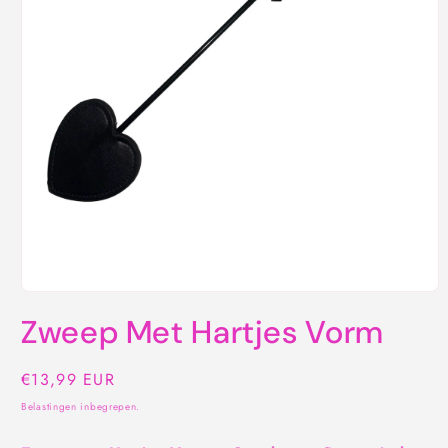
Media
1
Zweep Met Hartjes Vorm
openen
in
modaal
Normale
€13,99 EUR
prijs
Belastingen inbegrepen.